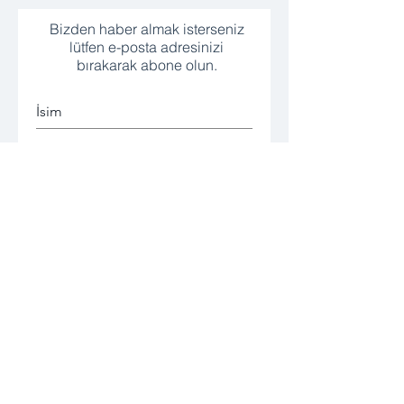
Bizden haber almak isterseniz
lütfen e-posta adresinizi
bırakarak abone olun.
Abone ol
Mesafeli Satış Sözleşmesi
Teslimat ve İade Şartları