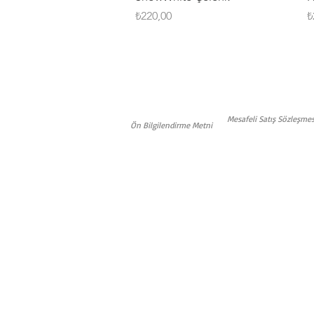
Fiyat
F
₺220,00
₺
Mesafeli Satış Sözleşmes
Ön Bilgilendirme Metni