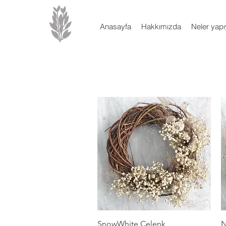
Anasayfa
Hakkımızda
Neler yap
Hızlı Bakış
SnowWhite Çelenk
N