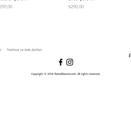
iyat
Fiyat
290,00
₺290,00
i
Teslimat ve İade Şartları
Copyright © 2018 florealflowers.com. All rights reserved.