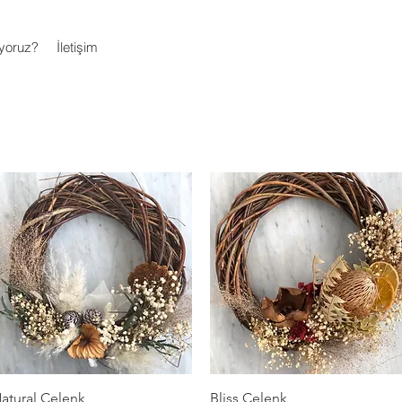
ıyoruz?
İletişim
Hızlı Bakış
Hızlı Bakış
atural Çelenk
Bliss Çelenk