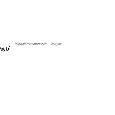
info@florealflowers.com
İletişim