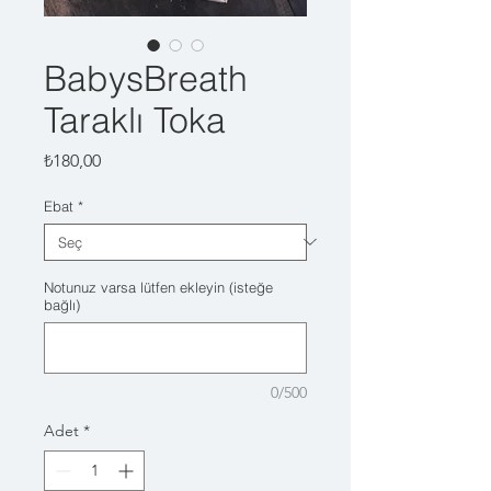
BabysBreath
Taraklı Toka
Fiyat
₺180,00
Ebat
*
Notunuz varsa lütfen ekleyin (isteğe
bağlı)
0/500
Adet
*