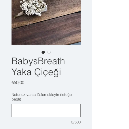
BabysBreath
Yaka Çiçeği
Fiyat
₺50,00
Notunuz varsa lütfen ekleyin (isteğe
bağlı)
0/500