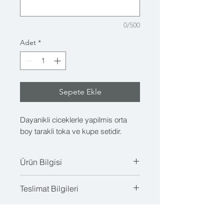
0/500
Adet
*
Sepete Ekle
Dayanikli ciceklerle yapilmis orta
boy tarakli toka ve kupe setidir.
Ürün Bilgisi
Soklanmis ciceklerle yapilmis
Teslimat Bilgileri
dayanikli bir aksesuardir. Gercek
kuru/soklamis ciceklerin az da
Çiçekleriniz sipariş tarihinizden
olsa dokulme ihtimali vardir.
itibaren 7 gün içinde kargoya